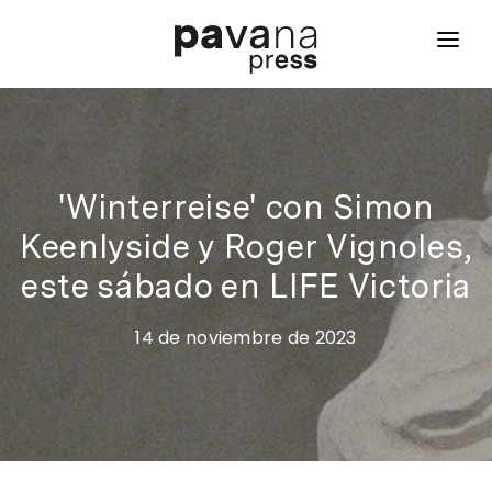
inicio
qué hacemos
proyectos
'Winterreise' con Simon
Keenlyside y Roger Vignoles,
noticias
este sábado en LIFE Victoria
contacto
14 de noviembre de 2023