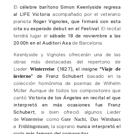
El
célebre barítono Simon Keenlyside regresa
al LIFE Victoria
acompañado por el veterano
pianista
Roger Vignoles, que firmará con esta
cita su esperado debut en el Festival
. El recital
tendrá lugar el
sábado 18 de noviembre a las
20:00h en el Auditori Axa
de Barcelona.
Keenlyside y Vignoles ofrecerán una de las
obras más destacadas del repertorio de
Lieder:
Winterreise
(1827), el insigne “
Viaje de
invierno
” de Franz Schubert
basado en la
colección homónima de poemas de Wilhelm
Müller. Aunque de todos los compositores que
cantó
Victoria de los Ángeles en recital el que
interpretó en más ocasiones fue Franz
Schubert
, si bien ofreció algunos Lieder
de
Winterreise
como
Gute Nacht, Das Wirtshaus
o Frühlingstraum
, la soprano
nunca interpretó el
ciclo más famoso del compositor
.