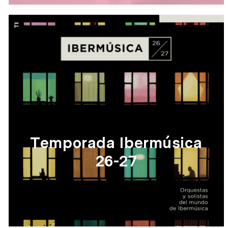
Temporada Ibermúsica
26-27