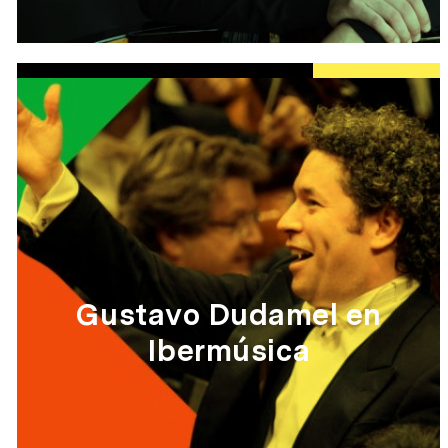
Gustavo Dudamel en
Ibermúsica