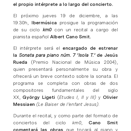
el propio intérprete a lo largo del concierto.
El próximo jueves 19 de diciembre, a las
19.30h,
Ibermúsica
prosigue la programación
de su ciclo
km0
con un recital a cargo del
pianista español
Albert Cano Smit.
El intérprete será el
encargado de estrenar
la
Sonata para piano núm. 7 'Isola T.'
de Jesús
Rueda
(Premio Nacional de Música 2004),
quien presentará personalmente su obra y
ofrecerá un breve contexto sobre la sonata. El
programa se completa con obras de dos
compositores fundamentales del siglo
XX,
György Ligeti
(
Etudes I, II y III)
y
Olivier
Messiaen
(Le Baiser de l’enfant Jesus).
Durante el recital, y como parte del formato de
conciertos del ciclo
km0
,
Cano Smit
comentará las obras
que tocará al piano y