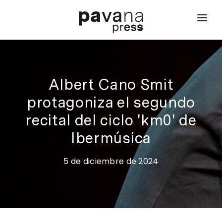
inicio
qué hacemos
Albert Cano Smit
proyectos
protagoniza el segundo
noticias
recital del ciclo 'km0' de
Ibermúsica
contacto
5 de diciembre de 2024