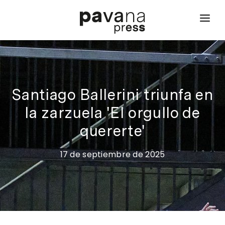
inicio
qué hacemos
proyectos
Santiago Ballerini triunfa en
la zarzuela 'El orgullo de
noticias
quererte'
contacto
17 de septiembre de 2025