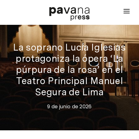
inicio
qué hacemos
La soprano Lucía Iglesias
proyectos
protagoniza la ópera ‘La
púrpura de la rosa’ en el
noticias
Teatro Principal Manuel
contacto
Segura de Lima
9 de junio de 2026